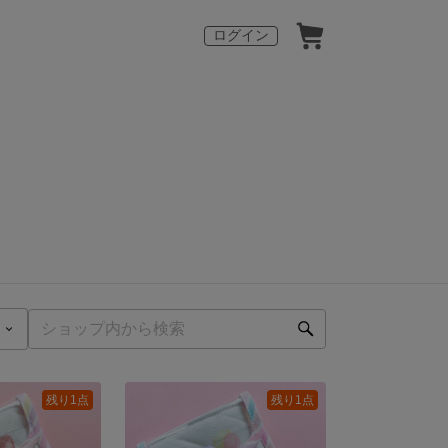
ログイン
残り1点
残り1点