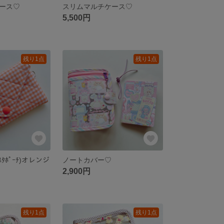
ース♡
スリムマルチケース♡
5,500円
残り1点
残り1点
ｸｽﾀﾎﾟｰﾁ)オレンジ
ノートカバー♡
2,900円
残り1点
残り1点