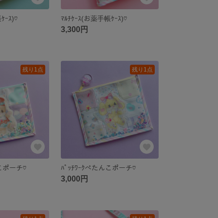
ｹｰｽ)♡
ﾏﾙﾁｹｰｽ(お薬手帳ｹｰｽ)♡
3,300円
残り1点
残り1点
んこポーチ♡
ﾊﾟｯﾁﾜｰｸぺたんこポーチ♡
3,000円