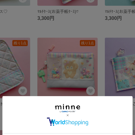
ス♡
ﾏﾙﾁｹｰｽ(お薬手帳ｹｰｽ)♡
ﾏﾙﾁｹｰｽ(お薬手帳
3,300円
3,300円
残り1点
残り1点
ｹｰｽ)♡
シャカシャカポーチ♡
ﾊﾟｯﾁﾜｰｸぺた
3,000円
3,000円