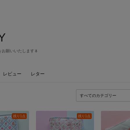
Y
お願いいたします🌷
レビュー
レター
残り1点
残り1点