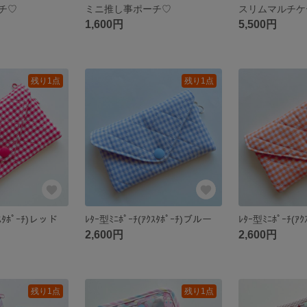
チ♡
ミニ推し事ポーチ♡
スリムマルチケ
1,600円
5,500円
残り1点
残り1点
ｸｽﾀﾎﾟｰﾁ)レッド
ﾚﾀｰ型ﾐﾆﾎﾟｰﾁ(ｱｸｽﾀﾎﾟｰﾁ)ブルー
ﾚﾀｰ型ﾐﾆﾎﾟｰﾁ(ｱ
2,600円
2,600円
残り1点
残り1点