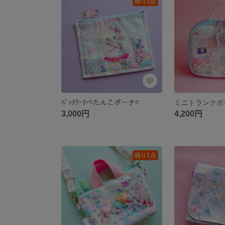
残り1点
ﾊﾟｯﾁﾜｰｸぺたんこポーチ♡
ミニトランクポ
3,000円
4,200円
残り1点