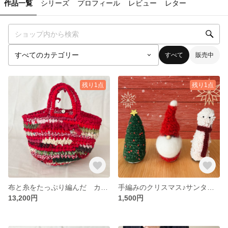
作品一覧
シリーズ
プロフィール
レビュー
レター
すべて
販売中
残り1点
残り1点
布と糸をたっぷり編んだ カラフルなハンドバッグ "otogi bag" red
手編みのクリスマス♪サンタクロース・クリスマスツリー・スノーマン(ばら売り)
13,200円
1,500円