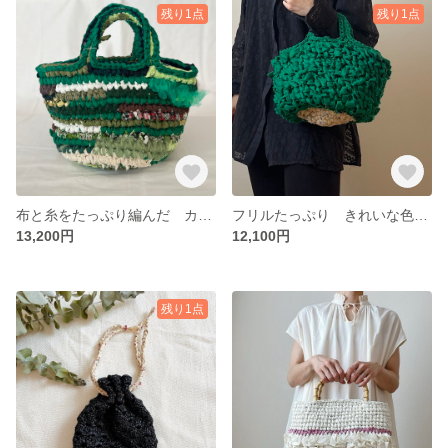
残り1点
残り1点
布と糸をたっぷり編んだ カラフルなハンドバッグ "otogi bag" green
フリルたっぷり きれいな色の裂き編みハンドバッグ "kiku bag"
13,200円
12,100円
残り1点