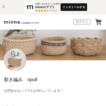
お買いものがもっとお得に
minneのアプリ
インストールする
3
万件以上
ログイン
裂き編み opull
お問合せもいつでもお待ちしています♪