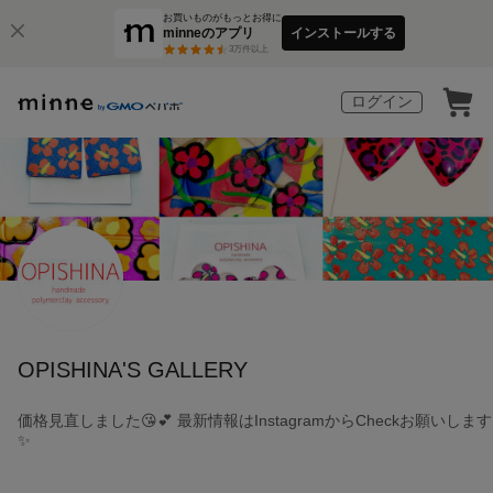
お買いものがもっとお得に
minneのアプリ
インストールする
3
万件以上
ログイン
OPISHINA'S GALLERY
価格見直しました😘💕 最新情報はInstagramからCheckお願いします
✨