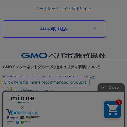
コーポレートサイト
採用サイト
AIへの取り組み
GMOインターネットグループのセキュリティ事業について
世界初総合ネットセキュリティサービス「GMOセキュリティ24」
パスワード漏洩診断
Webサイトリスク診断
セキュリティ相談AIチャットボット
実在証明・盗聴対策
サイバー攻撃対策（GMOサイバーセキュリティ byイエラエ）
サイバー攻撃対策（GMO Flatt Security）
なりすまし対策
セキュリティ事業の軌跡