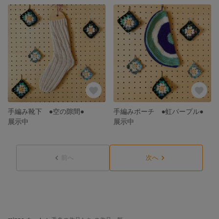
手編み靴下 ●空の隙間●
手編みポーチ ●虹パープル●
展示中
展示中
前へ
次へ