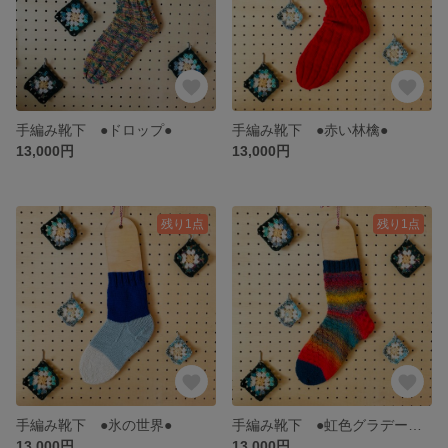
手編み靴下 ●ドロップ●
手編み靴下 ●赤い林檎●
13,000円
13,000円
残り1点
残り1点
手編み靴下 ●氷の世界●
手編み靴下 ●虹色グラデーション●
13,000円
13,000円