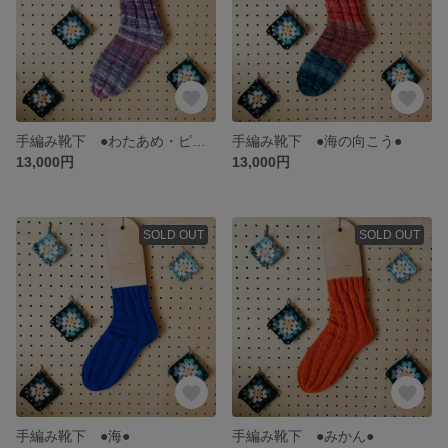
手編み靴下 ●わたあめ・ピンク●
手編み靴下 ●海の向こう●
13,000円
13,000円
SOLD OUT
SOLD OUT
手編み靴下 ●海●
手編み靴下 ●みかん●