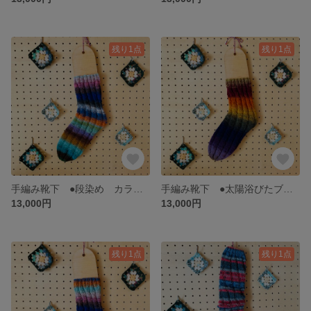
残り1点
残り1点
手編み靴下 ●段染め カラフル●
手編み靴下 ●太陽浴びたブドウ●
13,000円
13,000円
残り1点
残り1点