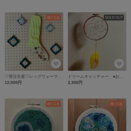
残り1点
SOLD OUT
♡受注生産♡レッグウォーマー
ドリームキャッチャー ●お菓子の夢を見る●
12,000円
2,300円
残り1点
残り1点