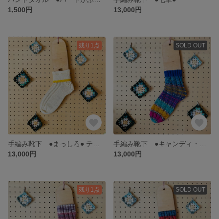
1,500円
13,000円
残り1点
SOLD OUT
手編み靴下 ●まっしろ● テーマは「0歳 はじまり」
手編み靴下 ●キャンディ・ブルー●
13,000円
13,000円
残り1点
SOLD OUT