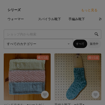
シリーズ
もっと見る
7
点
20
点
8
点
ウォーマー
スパイラル靴下
手編み靴下
202
すべて
販売中
残り1点
残り1点
ハンドタオル ●ハートがふたつ●
手編み靴下 ●七草●