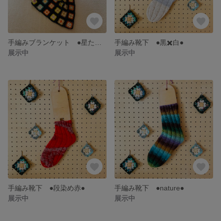
手編みブランケット ●星たちのように●
手編み靴下 ●黒✖️白●
展示中
展示中
手編み靴下 ●段染め赤●
手編み靴下 ●nature●
展示中
展示中