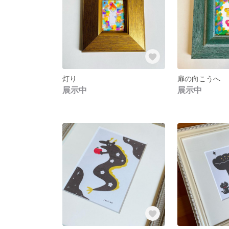
灯り
扉の向こうへ
展示中
展示中