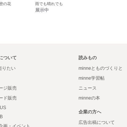
密の花
雨でも晴れでも
展示中
について
読みもの
で売りたい
minneとものづくりと
minne学習帖
ージ販売
ニュース
ード販売
minneの本
LUS
企業の方へ
AB
広告出稿について
企画・イベント