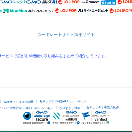
コーポレートサイト
採用サイト
ービスで広がるAI機能の取り組みをまとめて紹介しています。
セキュリティ相談AIチャットボット
Webサイトリスク診断
セキュリティ事業の軌跡
サイバー攻撃対策（GMO Flatt Security）
なりすまし対策