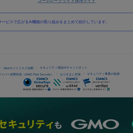
コーポレートサイト
採用サイト
ービスで広がるAI機能の取り組みをまとめて紹介しています。
セキュリティ相談AIチャットボット
Webサイトリスク診断
セキュリティ事業の軌跡
サイバー攻撃対策（GMO Flatt Security）
なりすまし対策