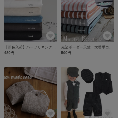
【新色入荷】ハーフリネンクロス 巾110cm（半折り仕上げ）50cm
先染ボーダー天竺 太番手コットン100％ 1ｍ（50cm×よりどり2点） 有効幅約95～98cm
480円
500円