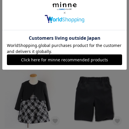
【SALE】95cm 蝶タイ付ボタンダウンクレリックシャツ アウトレット 七五三 入園
在庫わずか***送料込【ベビーフォーマル】ボレロ付きティアードワンピース 七五三や冠婚葬祭に
展示中
2,500円