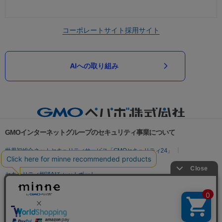
コーポレートサイト
採用サイト
AIへの取り組み
GMOインターネットグループのセキュリティ事業について
世界初総合ネットセキュリティサービス「GMOセキュリティ24」
パスワード漏洩診断
Webサイトリスク診断
セキュリティ相談AIチャットボット
実在証明・盗聴対策
サイバー攻撃対策（GMOサイバーセキュリティ byイエラエ）
サイバー攻撃対策（GMO Flatt Security）
なりすまし対策