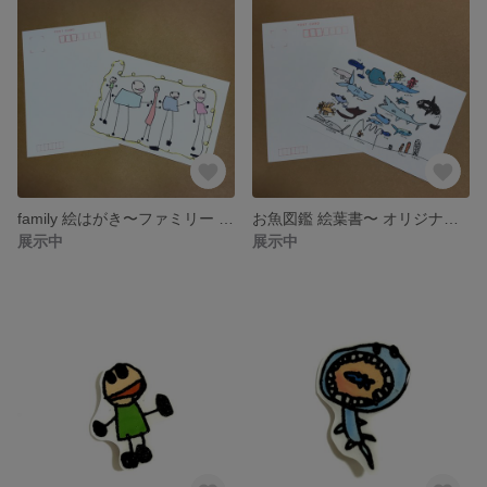
family 絵はがき〜ファミリー 家族 子供 イラスト オリジナル
お魚図鑑 絵葉書〜 オリジナル 子ども サメ マンボウ
展示中
展示中