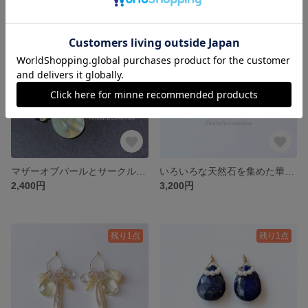
残り1点
残り1点
マザーオブパールとサークルの石たち
いろいろな天然石を集めた華奢ピアス
2,400円
3,200円
残り1点
残り1点