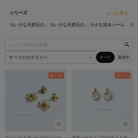
シリーズ
もっと見る
7
点
4
点
10
点
ちいさな天然石のつぶつぶリング
ちいさな天然石のつぶつぶイヤーカフ
小さな淡水パール
ク
すべて
販売中
残り1点
残り1点
プレシャスオパールのつぶつぶシンプルピアス
淡水パールとフローライトのサークルピアス