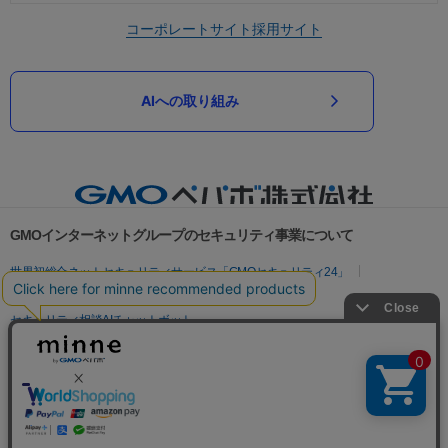
コーポレートサイト
採用サイト
AIへの取り組み
GMOインターネットグループのセキュリティ事業について
世界初総合ネットセキュリティサービス「GMOセキュリティ24」
パスワード漏洩診断
Webサイトリスク診断
セキュリティ相談AIチャットボット
実在証明・盗聴対策
サイバー攻撃対策（GMOサイバーセキュリティ byイエラエ）
サイバー攻撃対策（GMO Flatt Security）
なりすまし対策
セキュリティ事業の軌跡