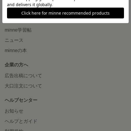
読みもの
minneとものづくりと
minne学習帖
ニュース
minneの本
企業の方へ
広告出稿について
大口注文について
ヘルプセンター
お知らせ
ヘルプとガイド