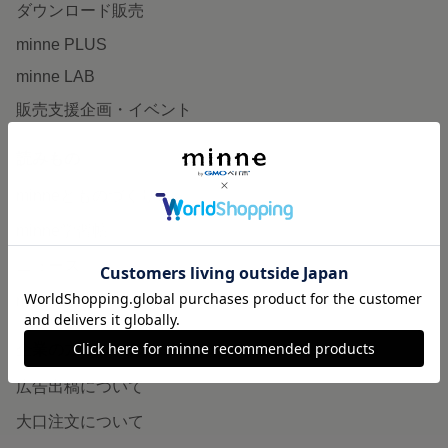
ダウンロード販売
minne PLUS
minne LAB
販売支援企画・イベント
読みもの
minneとものづくりと
minne学習帖
ニュース
minneの本
企業の方へ
広告出稿について
大口注文について