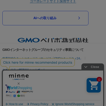
コーポレートサイト
採用サイト
AIへの取り組み
GMOインターネットグループのセキュリティ事業について
世界初総合ネットセキュリティサービス「GMOセキュリティ24」
パスワード漏洩診断
Webサイトリスク診断
セキュリティ相談AIチャットボット
実在証明・盗聴対策
サイバー攻撃対策（GMOサイバーセキュリティ byイエラエ）
サイバー攻撃対策（GMO Flatt Security）
なりすまし対策
セキュリティ事業の軌跡