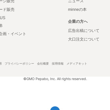
ージ販売
ニュース
ード販売
minneの本
LUS
企業の方へ
AB
広告出稿について
企画・イベント
大口注文について
用
プライバシーポリシー
会社概要
採用情報
メディアキット
©GMO Pepabo, Inc. All rights reserved.