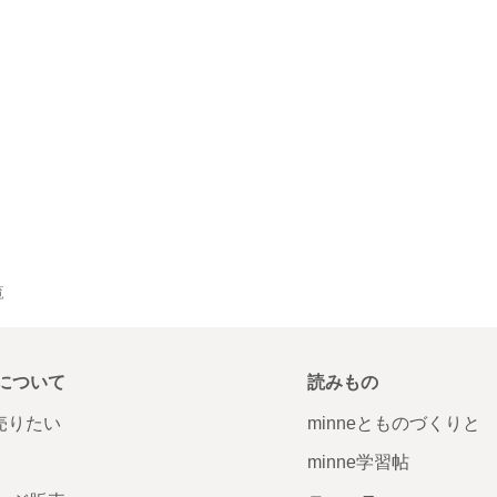
覧
について
読みもの
で売りたい
minneとものづくりと
minne学習帖