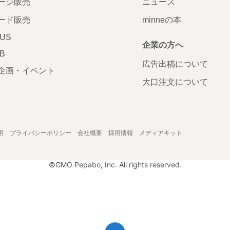
ージ販売
ニュース
ード販売
minneの本
LUS
企業の方へ
AB
広告出稿について
企画・イベント
大口注文について
用
プライバシーポリシー
会社概要
採用情報
メディアキット
©GMO Pepabo, Inc. All rights reserved.