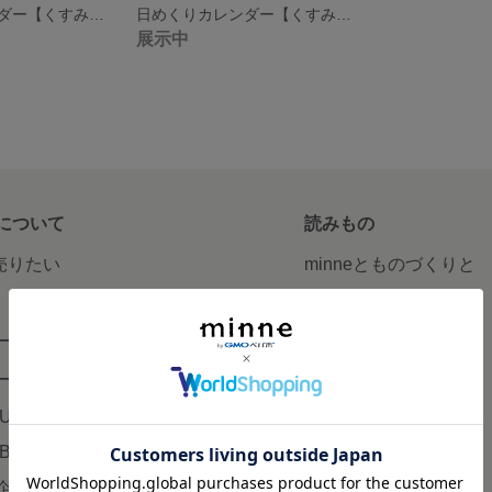
日めくりカレンダー【くすみブルーグリーン】保育 知育
日めくりカレンダー【くすみピンク】保育 知育
展示中
について
読みもの
で売りたい
minneとものづくりと
minne学習帖
ージ販売
ニュース
ード販売
minneの本
LUS
企業の方へ
AB
広告出稿について
企画・イベント