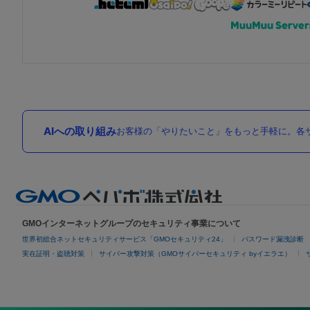
AIへの取り組み
お客様の「やりたいこと」をもっと手軽に。各サ
GMOインターネットグループのセキュリティ事業について
世界初総合ネットセキュリティサービス「GMOセキュリティ24」
パスワード漏洩診断
実在証明・盗聴対策
サイバー攻撃対策（GMOサイバーセキュリティ byイエラエ）