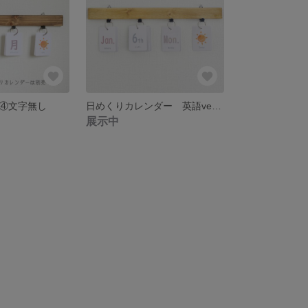
④文字無し
日めくりカレンダー 英語ver.【くすみmix】保育 知育
展示中