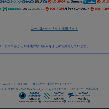
コーポレートサイト
採用サイト
ービスで広がるAI機能の取り組みをまとめて紹介しています。
セキュリティ相談AIチャットボット
Webサイトリスク診断
セキュリティ事業の軌跡
サイバー攻撃対策（GMO Flatt Security）
なりすまし対策