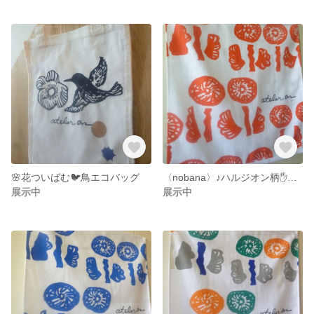
🌸花ついばむ🐦鳥エコバッグ
〈nobana〉♪ハルジオン柄✋タオル
展示中
展示中