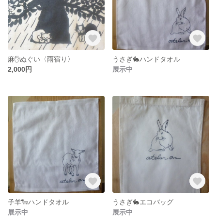
麻✋ぬぐい〈雨宿り〉
うさぎ🐇ハンドタオル
2,000円
展示中
子羊🐑ハンドタオル
うさぎ🐇エコバッグ
展示中
展示中