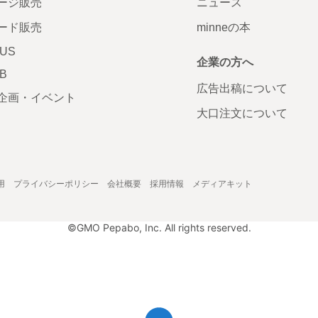
ージ販売
ニュース
ード販売
minneの本
LUS
企業の方へ
AB
広告出稿について
企画・イベント
大口注文について
用
プライバシーポリシー
会社概要
採用情報
メディアキット
©GMO Pepabo, Inc. All rights reserved.