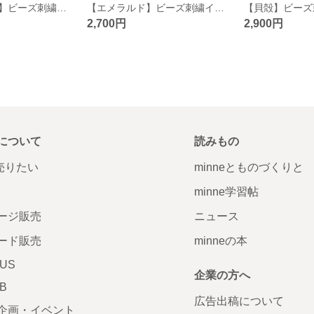
【ライトブルー】ビーズ刺繍イヤリング
【エメラルド】ビーズ刺繍イヤリング
【貝殻】ビーズ
2,700円
2,900円
について
読みもの
で売りたい
minneとものづくりと
minne学習帖
ージ販売
ニュース
ード販売
minneの本
LUS
企業の方へ
AB
広告出稿について
企画・イベント