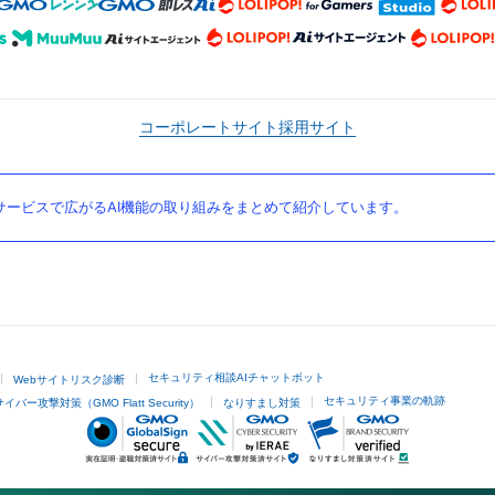
コーポレートサイト
採用サイト
ービスで広がるAI機能の取り組みをまとめて紹介しています。
セキュリティ相談AIチャットボット
Webサイトリスク診断
セキュリティ事業の軌跡
サイバー攻撃対策（GMO Flatt Security）
なりすまし対策