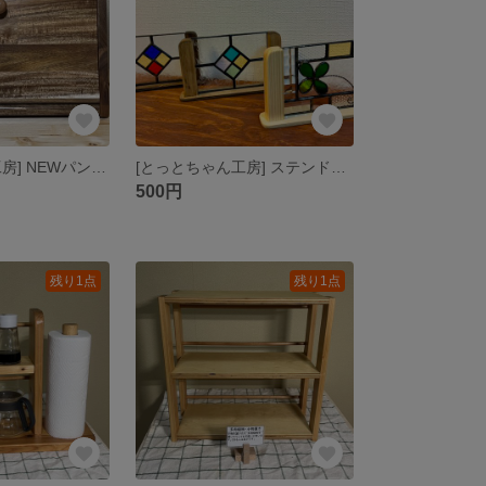
[とっとちゃん工房] NEWパンケース【ナチュラルカラー】
[とっとちゃん工房] ステンドグラススタンド（90mm×120mmの額）
500円
残り1点
残り1点