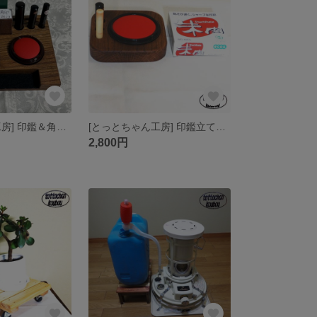
[とっとちゃん工房] 印鑑＆角印＆ゴム判ステーション 事務SP
[とっとちゃん工房] 印鑑立て＆朱肉入れNO２（四角形）
2,800円