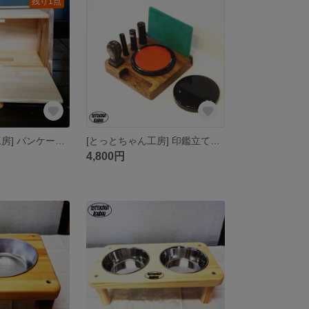
残り1点
[とっとちゃん工房] パンケース 【ナチュラルcol.】
[とっとちゃん工房] 印鑑立て＆朱肉入れ ステーション
4,800円