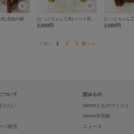
[とっとちゃん工房] 高低の棚２つセット ランダムカラー
[とっとちゃん工房] ペット用エサ・水入れ（特大1皿 組み立て）
2,000円
2,000円
前へ
1
2
3
次へ
について
読みもの
で売りたい
minneとものづくりと
minne学習帖
ージ販売
ニュース