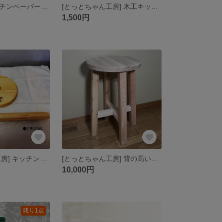
調味料棚＆キッチンペーパー立て
[とっとちゃん工房] 木工キットシリーズ（ダボ付きＣＤ＆小物棚）
1,500円
[とっとちゃん工房] キッチンペーパー立てキット（組み立て式）
[とっとちゃん工房] 背の高い丸い椅子《無塗装》
10,000円
残り1点