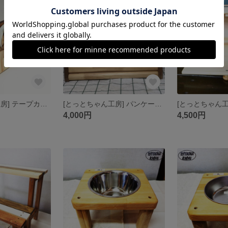
残り1点
[とっとちゃん工房] テープカッター台【ナチュラルcol.】
[とっとちゃん工房] パンケース【ナチュラルカラー】
4,000円
4,500円