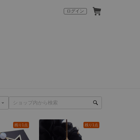
ログイン
残り1点
残り1点