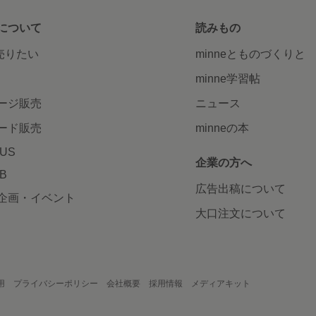
について
読みもの
で売りたい
minneとものづくりと
minne学習帖
ージ販売
ニュース
ード販売
minneの本
LUS
企業の方へ
AB
広告出稿について
企画・イベント
大口注文について
用
プライバシーポリシー
会社概要
採用情報
メディアキット