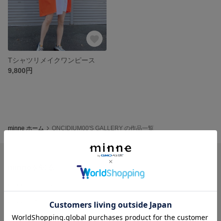
Tシャツリメイクワンピース
9,800円
minne ホーム
ONCIDIUM00'S GALLERY の作品一覧
minneを知る
minneについて
minneで買いたい
作品をさがす