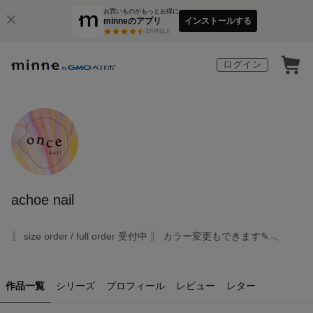
お買いものがもっとお得に
minneのアプリ
インストールする
3
万件以上
ログイン
achoe nail
〖 size order / full order 受付中 〗 カラー変更もできます✎𓂃
作品一覧
シリーズ
プロフィール
レビュー
レター