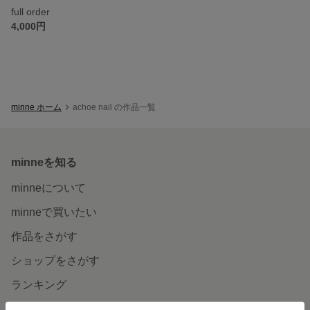
full order
4,000円
minne ホーム
achoe nail の作品一覧
minneを知る
minneについて
minneで買いたい
作品をさがす
ショップをさがす
ランキング
特集