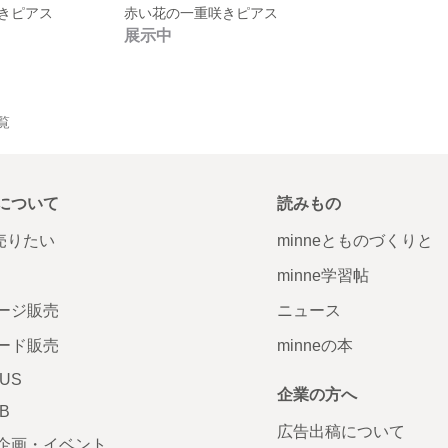
きピアス
赤い花の一重咲きピアス
展示中
一覧
について
読みもの
で売りたい
minneとものづくりと
minne学習帖
ージ販売
ニュース
ード販売
minneの本
LUS
企業の方へ
AB
広告出稿について
企画・イベント