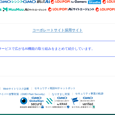
コーポレートサイト
採用サイト
ービスで広がるAI機能の取り組みをまとめて紹介しています。
セキュリティ相談AIチャットボット
Webサイトリスク診断
セキュリティ事業の軌跡
サイバー攻撃対策（GMO Flatt Security）
なりすまし対策