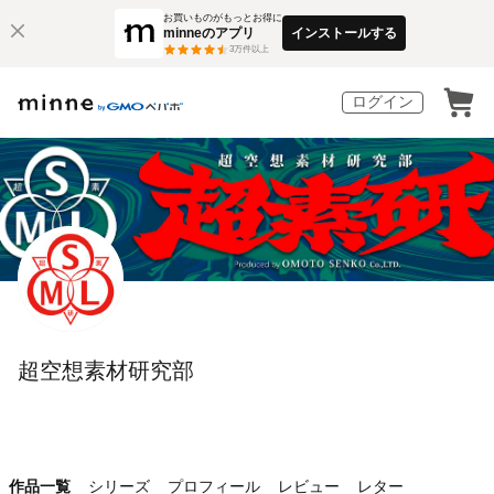
お買いものがもっとお得に
minneのアプリ
インストールする
3
万件以上
ログイン
超空想素材研究部
作品一覧
シリーズ
プロフィール
レビュー
レター