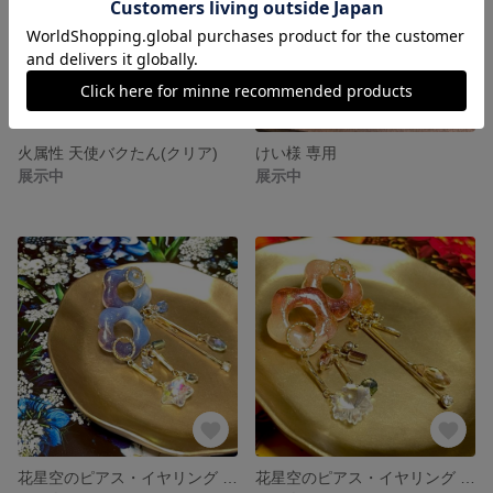
火属性 天使バクたん(クリア)
けい様 専用
展示中
展示中
花星空のピアス・イヤリング -東雲-
花星空のピアス・イヤリング -黄昏-