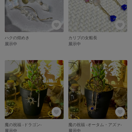
ハクの煌めき
カリブの女船長
展示中
展示中
魔の祝福 -ドラゴン-
魔の祝福 -オータム・アズァ-
展示中
展示中