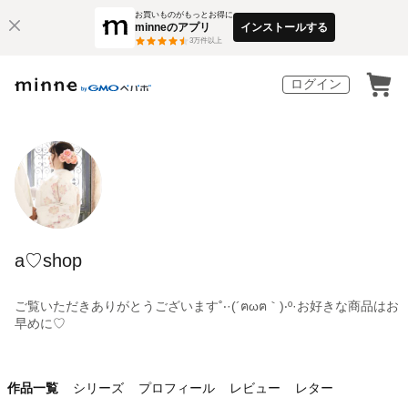
お買いものがもっとお得に
minneのアプリ
インストールする
3
万件以上
ログイン
a♡shop
ご覧いただきありがとうございます˚‧·(´ฅωฅ｀)‧º·お好きな商品はお
早めに♡
作品一覧
シリーズ
プロフィール
レビュー
レター