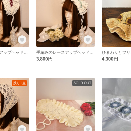
手編みのレースアップヘッドドレス 【Wine red】
手編みのレースアップヘッドドレス 【Mint green】
ひまわりとフリ
3,800円
4,300円
残り1点
SOLD OUT