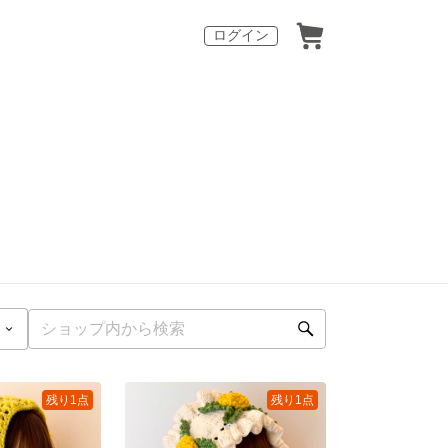
ログイン
残り1点
残り1点