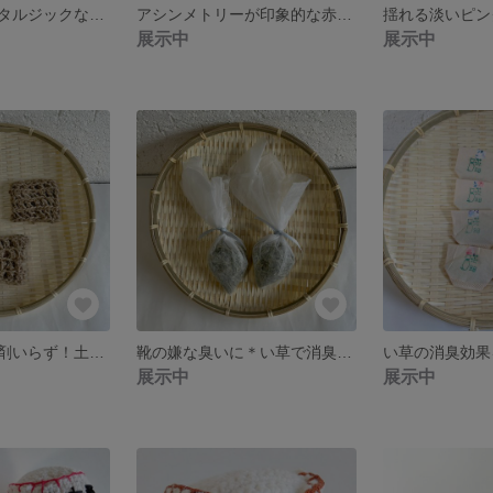
どことなくノスタルジックな印象のピアス
アシンメトリーが印象的な赤と黄色のピアス
展示中
展示中
＊人気商品＊洗剤いらず！土に還る麻の【エコたわし（3個セット）】キッチン 食器洗い
靴の嫌な臭いに＊い草で消臭効果！【スッキリシューキーパー（1組）】除湿 抗菌
展示中
展示中