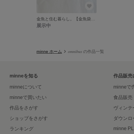
金魚と住む暮らし。【金魚袋～い草入り～（大）】出目金 消臭 和風
展示中
minne ホーム
𝑜𝑚𝑛𝑖𝑏𝑢𝑠 の作品一覧
minneを知る
作品販売
minneについて
minne
minneで買いたい
食品販売
作品をさがす
ヴィンテ
ショップをさがす
ダウンロ
minne P
ランキング