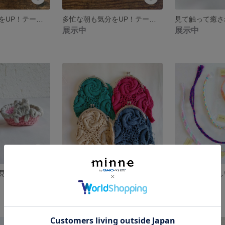
多忙な朝も気分をUP！テーブルに華やかさを♪個性豊かな【花＊花コースター（5枚組）】手編み ドイリー
多忙な朝も気分をUP！テーブルに華やかさを♪個性豊かな【花＊花コースター（2枚組）】手編み ドイリー
展示中
展示中
＊可愛いくまが見守る＊【こぐまちゃんの小物入れ】インテリア 毛糸の編み物
小物・コスメポーチにピッタリ【わだつみのがま口】 ポーチ がま口 大人可愛い
展示中
展示中