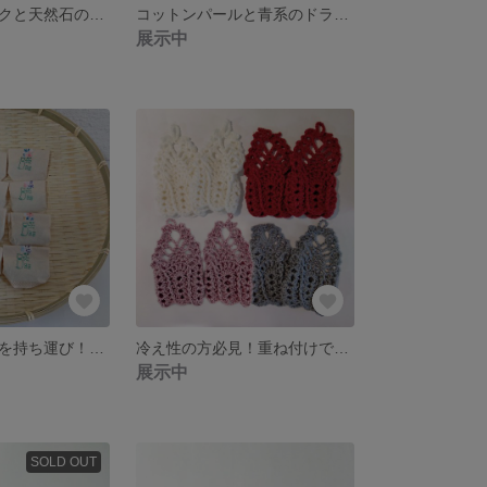
揺れる淡いピンクと天然石のピアス
コットンパールと青系のドライフラワーのピアス
展示中
い草の消臭効果を持ち運び！【スッキリパック（8個セット）】除湿 抗菌
冷え性の方必見！重ね付けできる着せ替え手袋【ハンドカバー】指先フリー 手のひらフリー 着せ替え
展示中
SOLD OUT