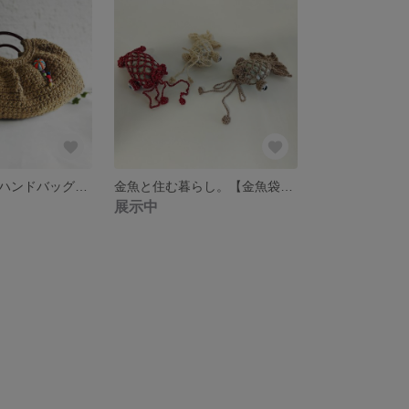
麻ひもで編んだハンドバッグ 【シンプルバッグ】 大人可愛い ハンドメイド
金魚と住む暮らし。【金魚袋～い草入り～（小）】チャーム 和風 出目金 消臭
展示中