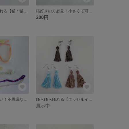
見て触って癒される【猫＊猫キーホルダー〜肉球〜（大）】バッグチャーム アクセサリー 足跡
猫好きの方必見！小さくて可愛い【猫＊猫ストラップ～肉球～】ストラップ 猫チャーム 足跡
300円
切れるとうれしい！不思議なアクセサリー【ミサンガ】 切れると願いが叶う
ゆらゆらゆれる【タッセルイヤリング・ピアス】アクセサリー コットンパール
展示中