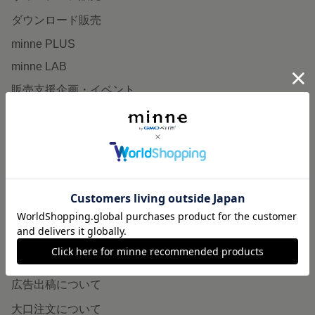
ダウンロード販売
minne PLUS
minne LAB
販売支援企画・イベント
読みもの
minneとものづくりと
minne学習帖
ニュース
minneの本
企業の方へ
広告出稿について
大口注文について