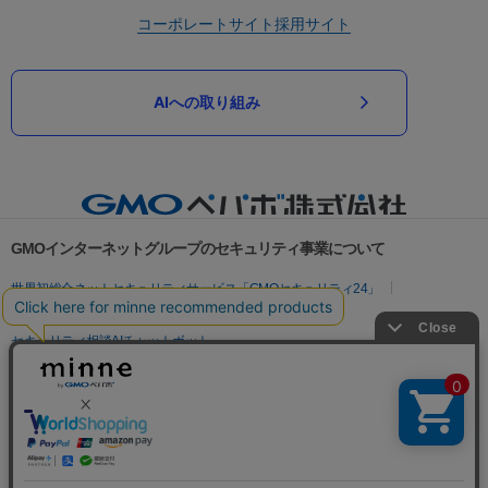
コーポレートサイト
採用サイト
AIへの取り組み
GMOインターネットグループのセキュリティ事業について
世界初総合ネットセキュリティサービス「GMOセキュリティ24」
パスワード漏洩診断
Webサイトリスク診断
セキュリティ相談AIチャットボット
実在証明・盗聴対策
サイバー攻撃対策（GMOサイバーセキュリティ byイエラエ）
サイバー攻撃対策（GMO Flatt Security）
なりすまし対策
セキュリティ事業の軌跡