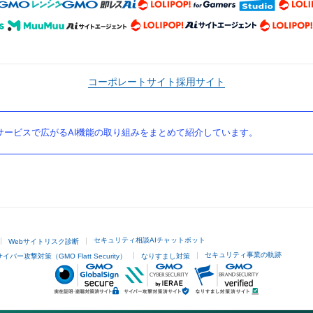
コーポレートサイト
採用サイト
ービスで広がるAI機能の取り組みをまとめて紹介しています。
セキュリティ相談AIチャットボット
Webサイトリスク診断
セキュリティ事業の軌跡
サイバー攻撃対策（GMO Flatt Security）
なりすまし対策