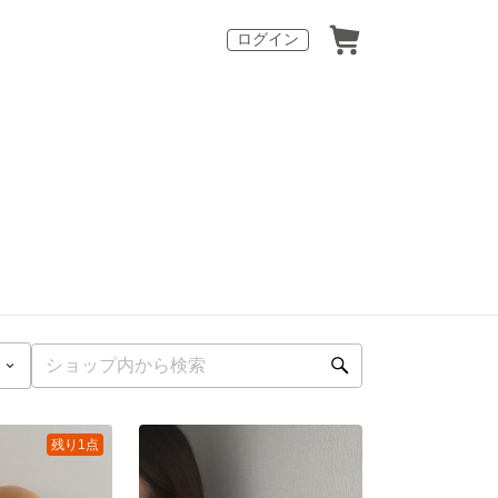
ログイン
残り1点