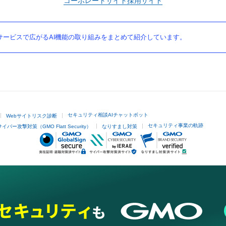
コーポレートサイト
採用サイト
ービスで広がるAI機能の取り組みをまとめて紹介しています。
セキュリティ相談AIチャットボット
Webサイトリスク診断
セキュリティ事業の軌跡
サイバー攻撃対策（GMO Flatt Security）
なりすまし対策