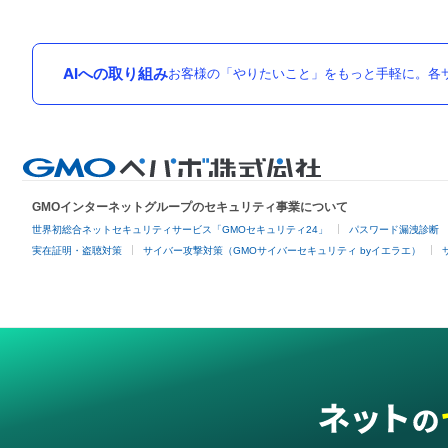
AIへの取り組み
お客様の「やりたいこと」をもっと手軽に。各サ
GMOインターネットグループのセキュリティ事業について
世界初総合ネットセキュリティサービス「GMOセキュリティ24」
パスワード漏洩診断
実在証明・盗聴対策
サイバー攻撃対策（GMOサイバーセキュリティ byイエラエ）