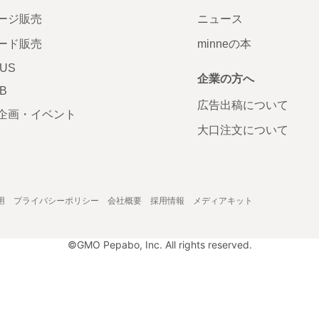
ージ販売
ニュース
ード販売
minneの本
LUS
企業の方へ
AB
広告出稿について
企画・イベント
大口注文について
用
プライバシーポリシー
会社概要
採用情報
メディアキット
©GMO Pepabo, Inc. All rights reserved.