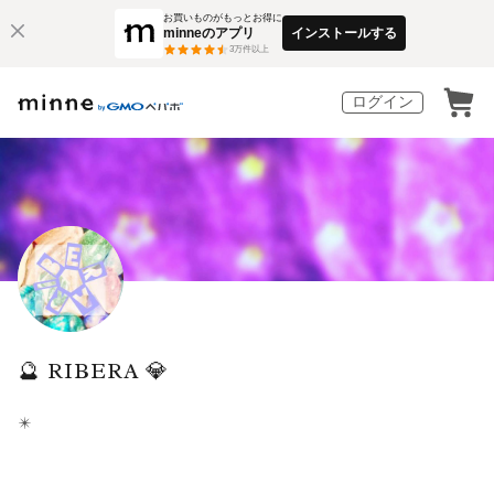
お買いものがもっとお得に
minneのアプリ
インストールする
3
万件以上
ログイン
🔮 RIBERA 💎
✴️