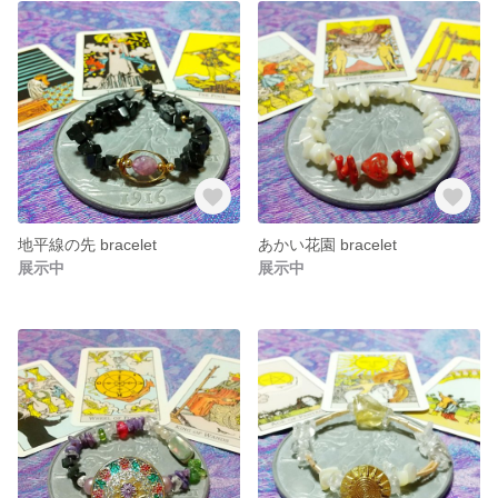
地平線の先 bracelet
あかい花園 bracelet
展示中
展示中