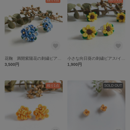
花鞠 満開紫陽花の刺繍ピアス/イヤリング 梅雨
小さな向日葵の刺繍ピアス/イヤリング イエロー サマー
3,500円
1,900円
残り1点
SOLD OUT