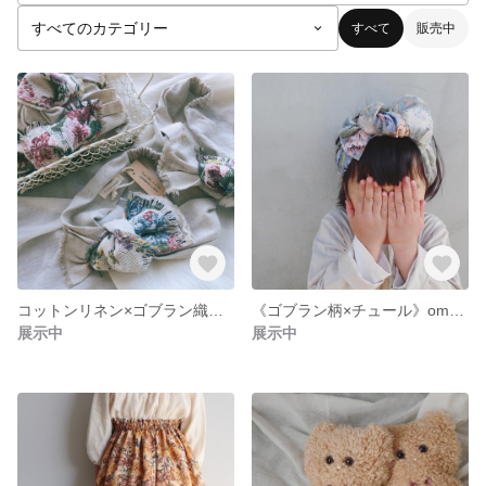
すべて
販売中
コットンリネン×ゴブラン織ヘアバンド
《ゴブラン柄×チュール》omasekko ribbon
展示中
展示中