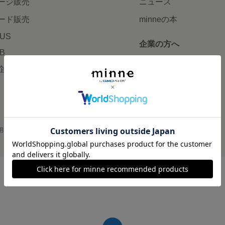
ージ販売
ニュース
ード販売
minneの本
LUS
企業の方へ
AB
広告出稿について
企画・イベント
大口注文について
用
プライバシーポリシー
会社概要
採用情報
メディアキット
©GMO Pepabo, Inc. All rights reserved.