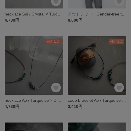
necklace Sui / Crystal × Turquoise × Karen Silver
アウトレット Gender-free tops / kinari
4,730円
6,000円
残り1点
残り1点
necklace Ao / Turquoise × Diamond Quartz × Brass
code bracelet Ao / Turquoise × Diamond Quartz × Brass
4,730円
3,410円