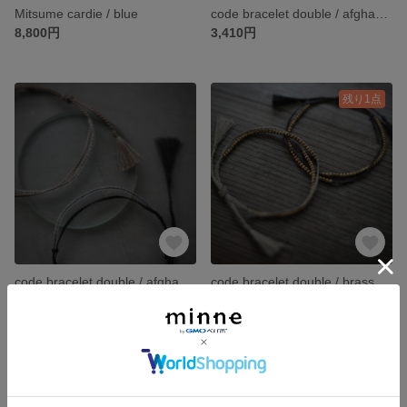
Mitsume cardie / blue
code bracelet double / afghan black beads
8,800円
3,410円
残り1点
code bracelet double / afghan clear beads
code bracelet double / brass beads
3,410円
3,410円