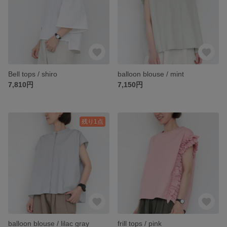
Bell tops / shiro
balloon blouse / mint
7,810円
7,150円
残り1点
balloon blouse / lilac gray
frill tops / pink