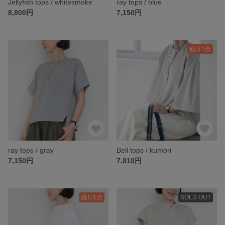
Jellyfish tops / whitesmoke
ray tops / blue
8,800円
7,150円
残り1点
ray tops / gray
Bell tops / kumori
7,150円
7,810円
残り1点
SOLD OUT