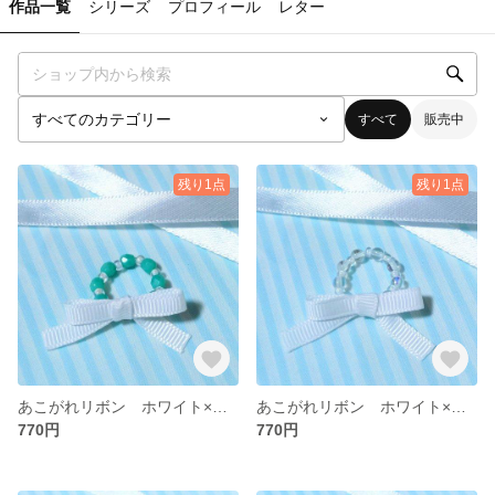
作品一覧
シリーズ
プロフィール
レター
すべて
販売中
残り1点
残り1点
あこがれリボン ホワイト×シーグリーンB
あこがれリボン ホワイト×クリアホワイトB
770円
770円