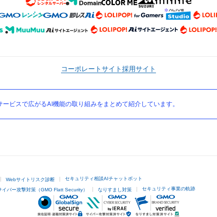
コーポレートサイト
採用サイト
ービスで広がるAI機能の取り組みをまとめて紹介しています。
セキュリティ相談AIチャットボット
Webサイトリスク診断
セキュリティ事業の軌跡
サイバー攻撃対策（GMO Flatt Security）
なりすまし対策