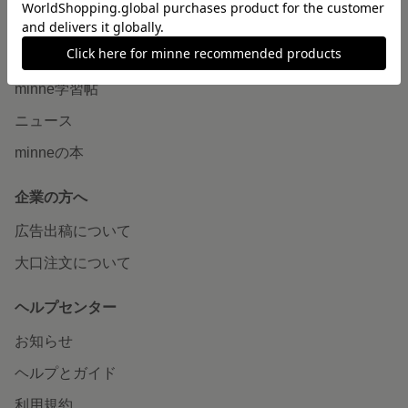
読みもの
minneとものづくりと
minne学習帖
ニュース
minneの本
企業の方へ
広告出稿について
大口注文について
ヘルプセンター
お知らせ
ヘルプとガイド
利用規約