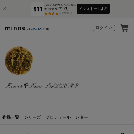
お買いものがもっとお得に
minneのアプリ
インストールする
3
万件以上
ログイン
Flower🌹Snow GALLERY
作品一覧
シリーズ
プロフィール
レター