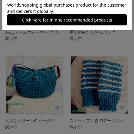
2wayアームウォーマー グリーン(送料込み)
手染め麻ひもの赤バッグ
展示中
展示中
人魚なグリーンのバッグ♡
ストライプな青のアームウォーマー
展示中
展示中