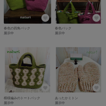
春色の四角バック
春色バック
展示中
展示中
模様編みのトートバック
あったかミトン
展示中
展示中