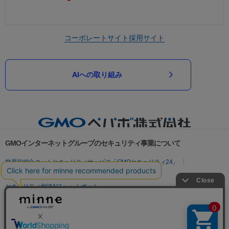
コーポレートサイト
採用サイト
AIへの取り組み
GMOインターネットグループのセキュリティ事業について
世界初総合ネットセキュリティサービス「GMOセキュリティ24」
パスワード漏洩診断
Webサイトリスク診断
セキュリティ相談AIチャットボット
実在証明・盗聴対策
サイバー攻撃対策（GMOサイバーセキュリティ byイエラエ）
サイバー攻撃対策（GMO Flatt Security）
なりすまし対策