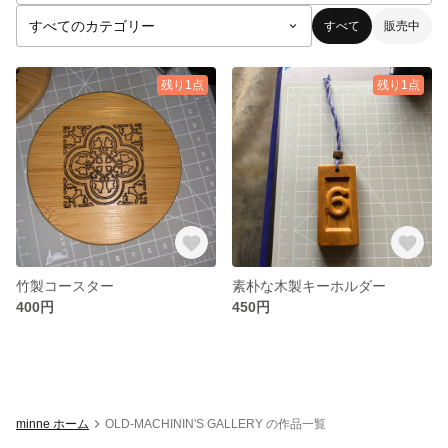
すべて
販売中
残り1点
残り1点
竹製コースター
素朴な木製キーホルダー
400円
450円
minne ホーム
OLD-MACHININ'S GALLERY の作品一覧