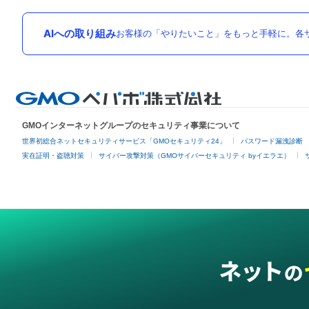
AIへの取り組み
お客様の「やりたいこと」をもっと手軽に。各サ
GMOインターネットグループのセキュリティ事業について
世界初総合ネットセキュリティサービス「GMOセキュリティ24」
パスワード漏洩診断
実在証明・盗聴対策
サイバー攻撃対策（GMOサイバーセキュリティ byイエラエ）