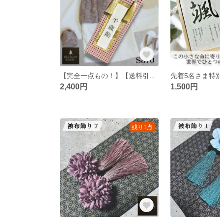
【完全一点もの！】【送料引下げでさらにお得に◎】千歳飴袋 千歳飴 ちとせあめ 七五三 被布コート 撮影小物 シンプル 女の子
2,400円
1,500円
残り1点