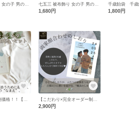
七五三 被布飾り 女の子 男の子│ 被布コートに映える華やかアクセサリー │ 和装小物・髪飾り・入学式や発表会にも
七五三 被布飾り 女の子 男の子│ 被布コートに映える華やかアクセサリー │ 和装小物・髪飾り・入学式や発表会にも
1,680円
1,800円
先着5名さま特別価格！！【このオーダーで全て揃う♪】命名書 詩 手形 足型 カレンダー 記念 メモリアル ポエム / 他サイトで人気→minneで販売開始！
【こだわり×完全オーダー制作】両家顔合わせしおり／結納・家族紹介・Q&A付き｜他サイトで人気→minneで販売開始！
2,900円