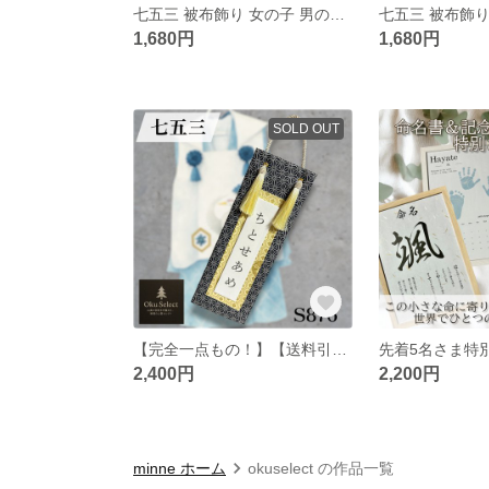
七五三 被布飾り 女の子 男の子│ 被布コートに映える華やかアクセサリー │ 和装小物・髪飾り・入学式や発表会にも
1,680円
1,680円
SOLD OUT
【完全一点もの！】【送料引下げでさらにお得に◎】千歳飴袋 千歳飴 ちとせあめ 七五三 被布コート 撮影小物 シンプル 男の子
2,400円
2,200円
minne ホーム
okuselect の作品一覧