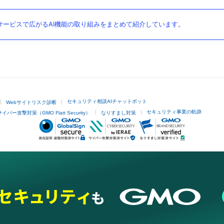
ービスで広がるAI機能の取り組みをまとめて紹介しています。
セキュリティ相談AIチャットボット
Webサイトリスク診断
セキュリティ事業の軌跡
サイバー攻撃対策（GMO Flatt Security）
なりすまし対策