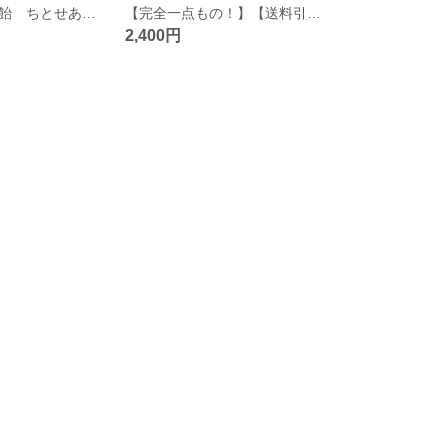
千歳飴袋 千歳飴 ちとせあめ 七五三 被布コート 撮影小物 シンプル 女の子
【完全一点もの！】【送料引下げでさらにお得に◎】千歳飴袋 千歳飴 ちとせあめ 七五三 被布コート 撮影小物 シンプル 女の子
2,400円