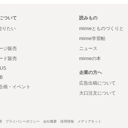
について
読みもの
で売りたい
minneとものづくりと
minne学習帖
ージ販売
ニュース
ード販売
minneの本
LUS
企業の方へ
AB
広告出稿について
企画・イベント
大口注文について
用
プライバシーポリシー
会社概要
採用情報
メディアキット