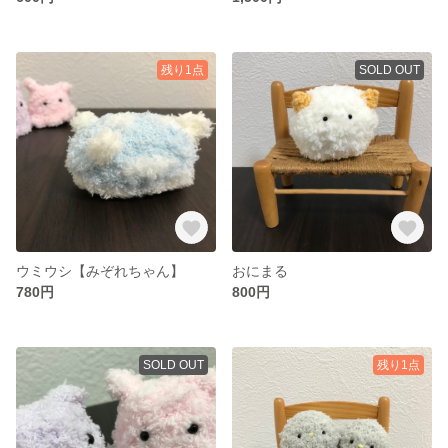
残り1点
SOLD OUT
ウミウシ【みぞれちゃん】
おにまる
780円
800円
SOLD OUT
残り1点