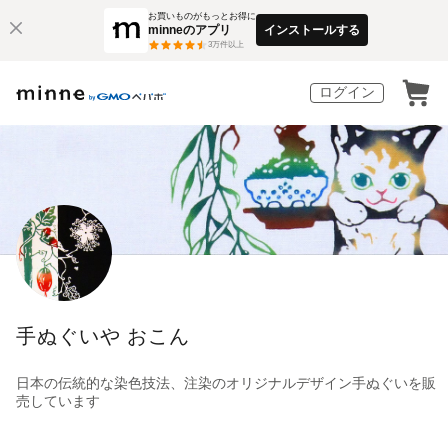
お買いものがもっとお得に
minneのアプリ
インストールする
3
万件以上
ログイン
手ぬぐいや おこん
日本の伝統的な染色技法、注染のオリジナルデザイン手ぬぐいを販
売しています