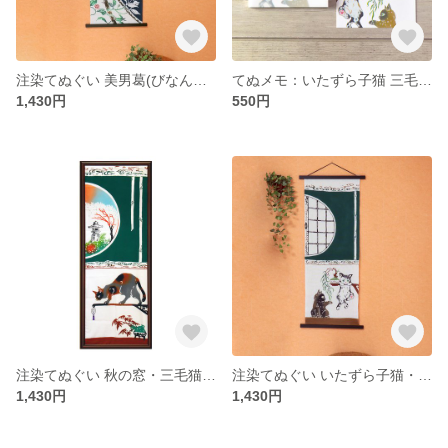
注染てぬぐい 美男葛(びなんかずら)・紺
てぬメモ：いたずら子猫 三毛とヒマラヤン柄
1,430円
550円
注染てぬぐい 秋の窓・三毛猫（旧色）
注染てぬぐい いたずら子猫・サバとサビ
1,430円
1,430円