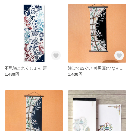
不思議これくしょん 藍
注染てぬぐい 美男葛(びなんかずら)・黒
1,430円
1,430円