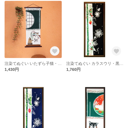
注染てぬぐい いたずら子猫・三毛とヒマラヤン
注染てぬぐい カラスウリ・黒生地
1,430円
1,760円