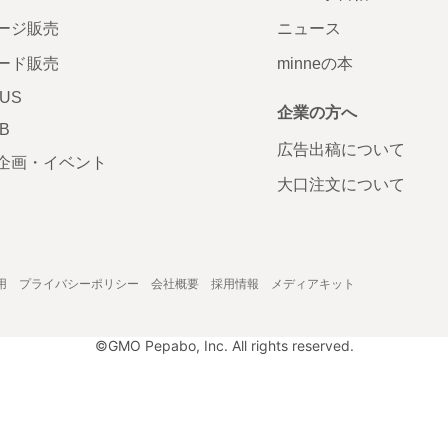
ージ販売
ニュース
ード販売
minneの本
LUS
企業の方へ
AB
広告出稿について
企画・イベント
大口注文について
用
プライバシーポリシー
会社概要
採用情報
メディアキット
©GMO Pepabo, Inc. All rights reserved.