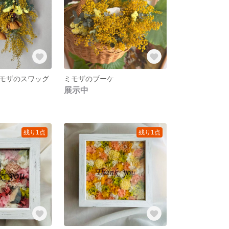
モザのスワッグ
ミモザのブーケ
展示中
残り1点
残り1点