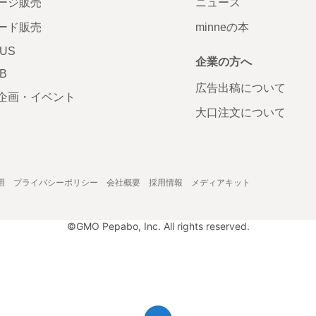
ージ販売
ニュース
ード販売
minneの本
LUS
企業の方へ
AB
広告出稿について
企画・イベント
大口注文について
用
プライバシーポリシー
会社概要
採用情報
メディアキット
©GMO Pepabo, Inc. All rights reserved.