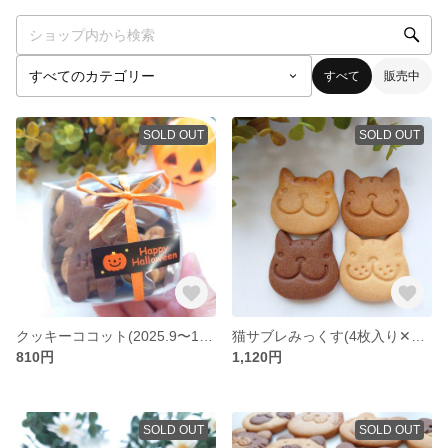
すべて
販売中
SOLD OUT
SOLD OUT
クッキーココット(2025.9〜10月)ハロウィン【送料着払い】
猫サブレみっくす(4枚入り✕4袋)【送料着払い】
810円
1,120円
SOLD OUT
SOLD OUT