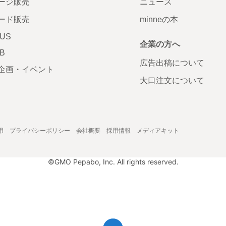
ージ販売
ニュース
ード販売
minneの本
LUS
企業の方へ
AB
広告出稿について
企画・イベント
大口注文について
用
プライバシーポリシー
会社概要
採用情報
メディアキット
©GMO Pepabo, Inc. All rights reserved.